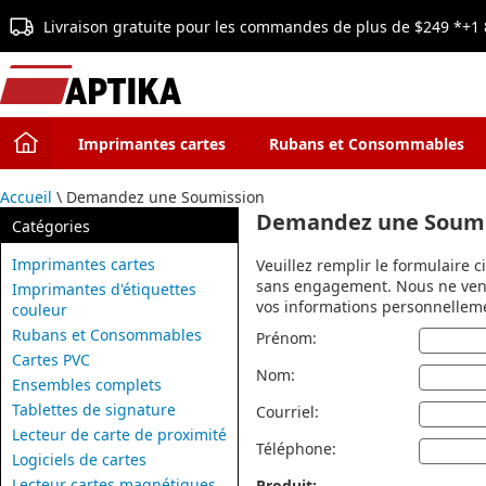
Livraison gratuite pour les commandes de plus de $249 *
+1 
Imprimantes cartes
Rubans et Consommables
Accueil
\ Demandez une Soumission
Demandez une Soumi
Catégories
Imprimantes cartes
Veuillez remplir le formulaire c
sans engagement. Nous ne ven
Imprimantes d'étiquettes
vos informations personnellemen
couleur
Rubans et Consommables
Prénom:
Cartes PVC
Nom:
Ensembles complets
Tablettes de signature
Courriel:
Lecteur de carte de proximité
Téléphone:
Logiciels de cartes
Lecteur cartes magnétiques
Produit: