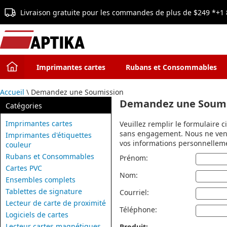
Livraison gratuite pour les commandes de plus de $249 *
+1 
Imprimantes cartes
Rubans et Consommables
Accueil
\ Demandez une Soumission
Demandez une Soumi
Catégories
Imprimantes cartes
Veuillez remplir le formulaire c
sans engagement. Nous ne ven
Imprimantes d'étiquettes
vos informations personnellemen
couleur
Rubans et Consommables
Prénom:
Cartes PVC
Nom:
Ensembles complets
Tablettes de signature
Courriel:
Lecteur de carte de proximité
Téléphone:
Logiciels de cartes
Lecteur cartes magnétiques
Produit: