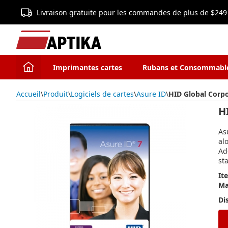
Livraison gratuite pour les commandes de plus de $249
Imprimantes cartes
Rubans et Consommabl
Accueil
\
Produit
\
Logiciels de cartes
\
Asure ID
\
HID Global Corp
H
As
al
Ad
sta
It
Ma
Di