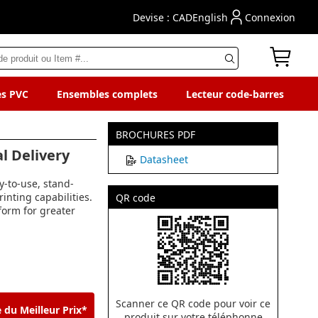
Devise : CAD
English
Connexion
es PVC
Ensembles complets
Lecteur code-barres
BROCHURES PDF
al Delivery
Datasheet
y-to-use, stand-
nting capabilities.
QR code
tform for greater
Scanner ce QR code pour voir ce
 du Meilleur Prix*
produit sur votre téléphonne