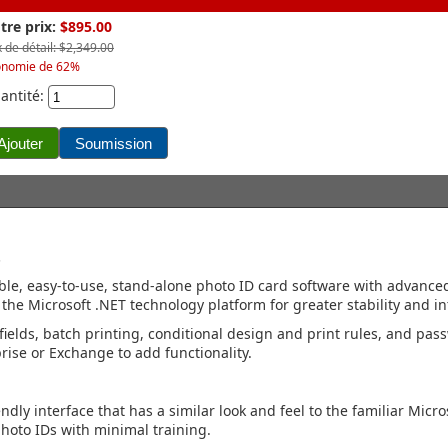
tre prix:
$895.00
x de détail: $2,349.00
onomie de 62%
antité:
.
dable, easy-to-use, stand-alone photo ID card software with advanc
n the Microsoft .NET technology platform for greater stability and in
ields, batch printing, conditional design and print rules, and pas
ise or Exchange to add functionality.
ndly interface that has a similar look and feel to the familiar Micr
hoto IDs with minimal training.