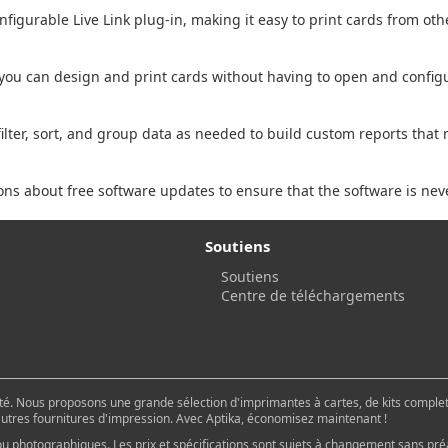
figurable Live Link plug-in, making it easy to print cards from ot
you can design and print cards without having to open and config
ilter, sort, and group data as needed to build custom reports that
ions about free software updates to ensure that the software is nev
Soutiens
Soutiens
Centre de téléchargements
é. Nous proposons une grande sélection d'imprimantes à cartes, de kits complets
 autres fournitures d'impression. Avec Aptika, économisez maintenant !
u photographiques. Les prix et spécifications sont sujets à changement sans pré