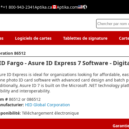
 *
+1 800-943-2341
Aptika.ca
Aptika.com
es
Logiciels de cartes
Tablettes de signature
Cart
oration 86512
ID Fargo - Asure ID Express 7 Software - Digit
ure ID Express is ideal for organizations looking for affordable, eas
one photo ID card software with advanced card design and batch pri
ditionally, Asure ID 7 is built on the Microsoft .NET technology pla
bility and interoperability.
em #
86512 or 086512
nufacturier:
HID Global Corporation
sponibilité:
Téléchargement électronique
Garantie