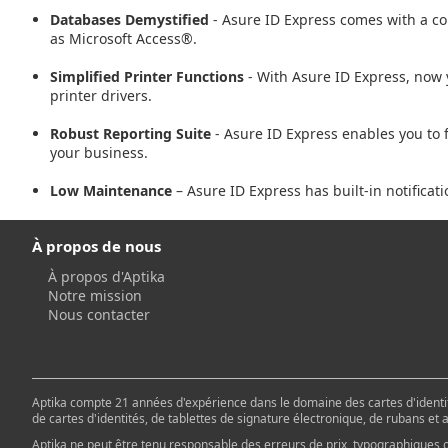
Databases Demystified
- Asure ID Express comes with a con
as Microsoft Access®.
Simplified Printer Functions
- With Asure ID Express, now 
printer drivers.
Robust Reporting Suite
- Asure ID Express enables you to f
your business.
Low Maintenance
– Asure ID Express has built-in notificat
À propos de nous
À propos d'Aptika
Notre mission
Nous contacter
Aptika compte 21 années d'expérience dans le domaine des cartes d'identit
de cartes d'identités, de tablettes de signature électronique, de rubans et
Aptika ne peut être tenu responsable des erreurs de prix, typographiques o