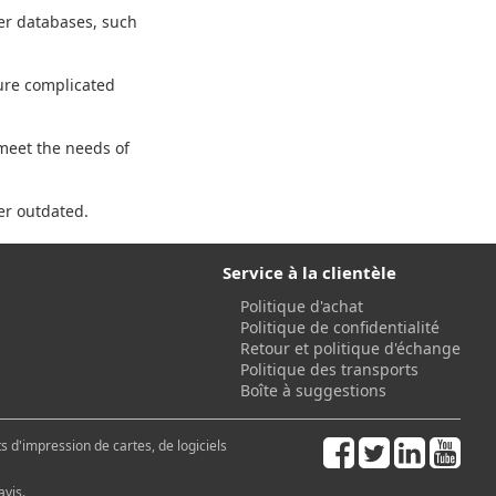
her databases, such
ure complicated
 meet the needs of
er outdated.
Service à la clientèle
Politique d'achat
Politique de confidentialité
Retour et politique d'échange
Politique des transports
Boîte à suggestions
 d'impression de cartes, de logiciels
avis.