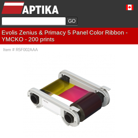
Evolis Zenius & Primacy 5 Panel Color Ribbon -
YMCKO - 200 prints
Item # R5F002AAA