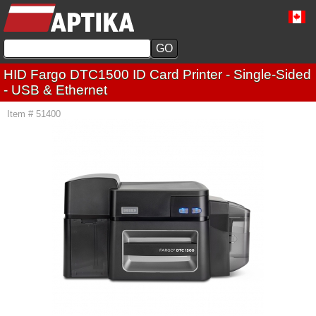
HID Fargo DTC1500 ID Card Printer - Single-Sided
- USB & Ethernet
Item # 51400