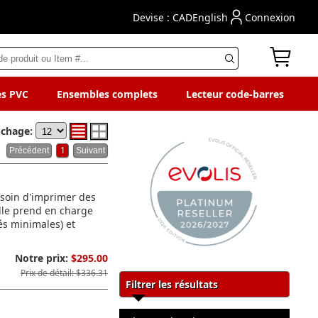
Devise : CAD
English
Connexion
es PVC
Ensembles complets
Lecteur code-barres
ichage:
1
esoin d'imprimer des
Elle prend en charge
és minimales) et
Notre prix:
$295.00
Prix de détail: $336.31
Filtrer les résultats