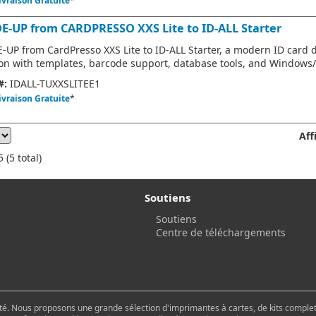
ivraison Gratuite
*
E-UP from CARDPRESSO XXS Lite to ID-ALL Starter
-UP from CardPresso XXS Lite to ID-ALL Starter, a modern ID card 
ion with templates, barcode support, database tools, and Windows
#:
IDALL-TUXXSLITEE1
ivraison Gratuite
*
Aff
 (5 total)
Soutiens
Soutiens
Centre de téléchargements
é. Nous proposons une grande sélection d'imprimantes à cartes, de kits complets