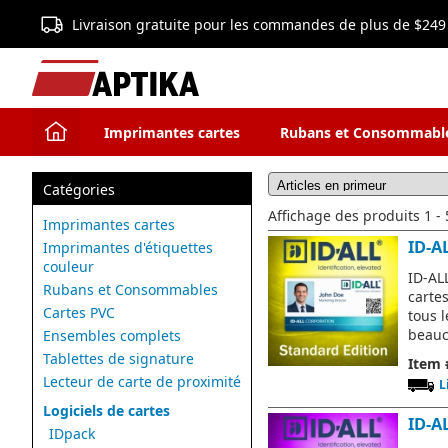
Livraison gratuite pour les commandes de plus de $249
Imprimantes cartes
Rubans et Consommabl
Catégories
Affichage des produits 1 - 5
Imprimantes cartes
ID-A
Imprimantes d'étiquettes
couleur
ID-AL
Rubans et Consommables
carte
Cartes PVC
tous 
beauc
Ensembles complets
Tablettes de signature
Item 
Lecteur de carte de proximité
L
Logiciels de cartes
ID-A
IDpack