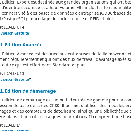
L Edition Expert est destinée aux grandes organisations qui ont be
 d'identité sécurisée et à haut volume. Elle inclut les fonctionnalit
a connectivité à des bases de données d'entreprise (ODBC/bases d
/PostgreSQL), l'encodage de cartes à puce et RFID et plus.
#:
IDALL-U14
ivraison Gratuite
*
LL Edition Avancée
L Edition Avancée est destinée aux entreprises de taille moyenne et
ent régulièrement et qui ont des flux de travail davantage axés sur
 tout ce qui est offert dans Standard et plus.
#:
IDALL-U13
ivraison Gratuite
*
LL Edition de démarrage
L Edition de démarrage est un outil d'entrée de gamme pour la con
ression de base de cartes CR80. Il permet d'utiliser des modèles pré
mages et des compteurs de date/heure, ainsi qu'une bibliothèque 
ière-plans et un outil de calques pour rubans. Il comprend une ba
#:
IDALL-E1