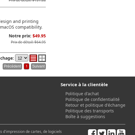
Prix de détail: $131.88
design and printing
/macOS compatibility.
Notre prix:
$49.95
Prix de détail: $64.95
ichage:
1
Service à la clientèle
Politique d'achat
Politique de confidentialité
Retour et politique d'échange
Politique des transports
Boîte à suggestions
 d'impression de cartes, de logiciels