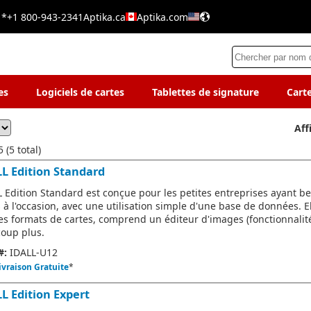
 *
+1 800-943-2341
Aptika.ca
Aptika.com
es
Logiciels de cartes
Tablettes de signature
Cart
Aff
 (5 total)
LL Edition Standard
L Edition Standard est conçue pour les petites entreprises ayant b
s à l'occasion, avec une utilisation simple d'une base de données. 
les formats de cartes, comprend un éditeur d'images (fonctionnalit
oup plus.
#:
IDALL-U12
ivraison Gratuite
*
LL Edition Expert