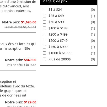
Plage(s) de prix
soin d'une émission de
és d'Advanced, ainsi
$1 à $24
(0)
e données externes,
$25 à $49
(1)
$50 à $99
(0)
Notre prix:
$1,695.00
Prix de détail: $1,773.11
$100 à $199
(1)
$200 à $499
(1)
$500 à $749
(0)
 aux écoles locales qui
$750 à $999
(1)
 l'inscription. Elle
$1000 à $1999
(1)
Plus de 2000$
(0)
Notre prix:
$849.00
Prix de détail: $895.45
ception et
définis avec du texte,
de graphiques et
se de données int
Notre prix:
$129.00