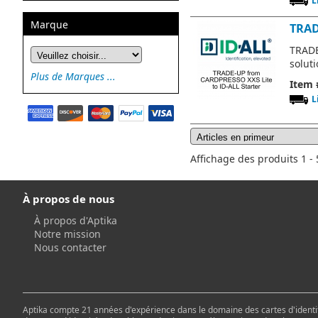
L
Marque
TRAD
TRADE
solut
Plus de Marques ...
Item 
L
Affichage des produits 1 - 5
À propos de nous
À propos d'Aptika
Notre mission
Nous contacter
Aptika compte 21 années d'expérience dans le domaine des cartes d'identit