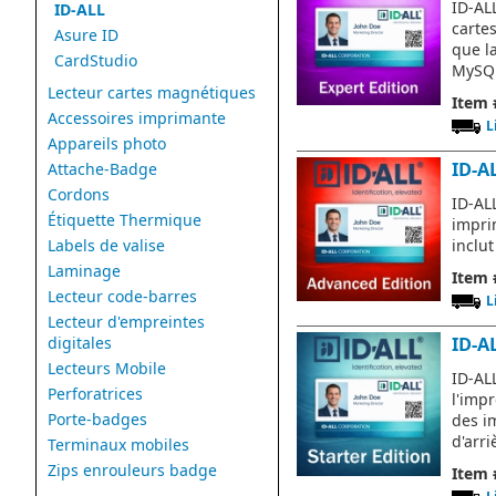
ID-AL
ID-ALL
cartes
Asure ID
que l
CardStudio
MySQL
Lecteur cartes magnétiques
Item 
Accessoires imprimante
L
Appareils photo
ID-A
Attache-Badge
Cordons
ID-AL
Étiquette Thermique
imprim
Labels de valise
inclut
Laminage
Item 
Lecteur code-barres
L
Lecteur d'empreintes
digitales
ID-A
Lecteurs Mobile
ID-AL
Perforatrices
l'imp
Porte-badges
des i
d'arr
Terminaux mobiles
Zips enrouleurs badge
Item 