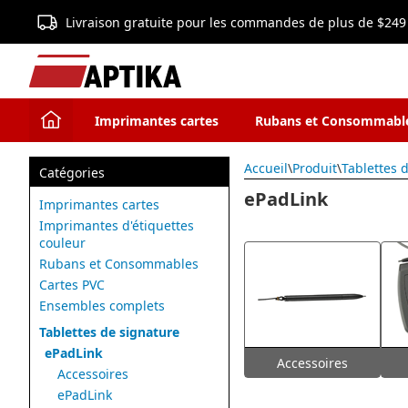
Livraison gratuite pour les commandes de plus de $249
Imprimantes cartes
Rubans et Consommabl
Accueil
\
Produit
\
Tablettes 
Catégories
ePadLink
Imprimantes cartes
Imprimantes d'étiquettes
couleur
Rubans et Consommables
Cartes PVC
Ensembles complets
Tablettes de signature
ePadLink
Accessoires
Accessoires
ePadLink