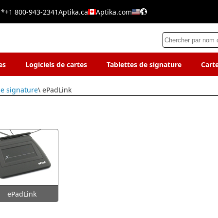
 *
+1 800-943-2341
Aptika.ca
Aptika.com
es
Logiciels de cartes
Tablettes de signature
Cart
de signature
\ ePadLink
ePadLink