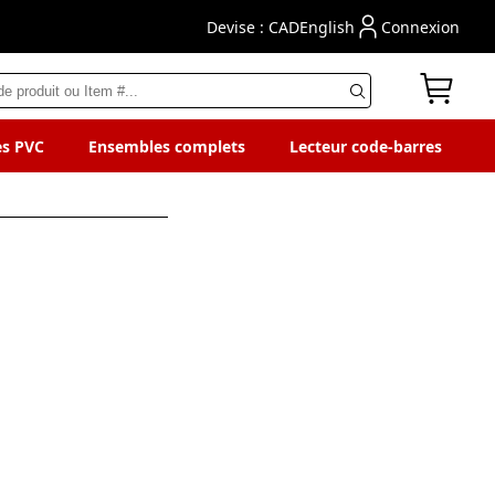
Devise : CAD
English
Connexion
es PVC
Ensembles complets
Lecteur code-barres