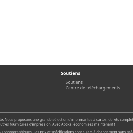
Soutiens
Soutiens
Centre de téléchargements
é. Nous proposons une grande sélection d'imprimantes à cartes, de kits complets
 autres fournitures d'impression. Avec Aptika, économisez maintenant !
u photographiques. Les prix et spécifications sont sujets à changement sans pré