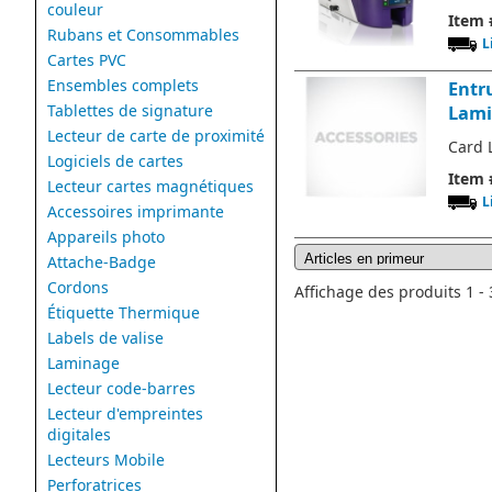
couleur
Item 
Rubans et Consommables
L
Cartes PVC
Ensembles complets
Entr
Tablettes de signature
Lami
Lecteur de carte de proximité
Card 
Logiciels de cartes
Item 
Lecteur cartes magnétiques
L
Accessoires imprimante
Appareils photo
Attache-Badge
Cordons
Affichage des produits 1 - 3
Étiquette Thermique
Labels de valise
Laminage
Lecteur code-barres
Lecteur d'empreintes
digitales
Lecteurs Mobile
Perforatrices