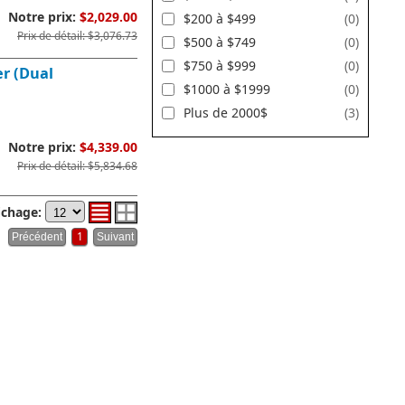
Notre prix:
$2,029.00
$200 à $499
(0)
Prix de détail: $3,076.73
$500 à $749
(0)
$750 à $999
(0)
er (Dual
$1000 à $1999
(0)
Plus de 2000$
(3)
Notre prix:
$4,339.00
Prix de détail: $5,834.68
ichage:
1