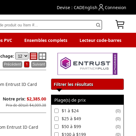
Devise : CAD
English
Connexion
es PVC
Ensembles complets
Lecteur code-barres
ichage:
1
om Entrust ID Card
Filtrer les résultats
Notre prix:
$2,385.00
Plage(s) de prix
Prix de détail: $4,009.38
$1 à $24
(0)
$25 à $49
(0)
$50 à $99
(0)
rom Entrust ID Card
$100 à $199
(0)