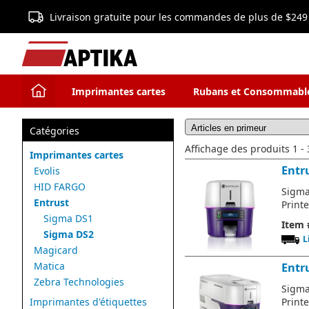
Livraison gratuite pour les commandes de plus de $249
Imprimantes cartes
Rubans et Consommabl
Catégories
Affichage des produits 1 - 3
Imprimantes cartes
Entr
Evolis
HID FARGO
Sigma
Entrust
Print
Sigma DS1
Item 
Sigma DS2
L
Magicard
Matica
Entr
Zebra Technologies
Sigma
Imprimantes d'étiquettes
Print