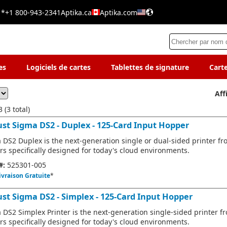
 *
+1 800-943-2341
Aptika.ca
Aptika.com
es
Logiciels de cartes
Tablettes de signature
Cart
Aff
 (3 total)
ust Sigma DS2 - Duplex - 125-Card Input Hopper
 DS2 Duplex is the next-generation single or dual-sided printer fr
ers specifically designed for today's cloud environments.
#:
525301-005
ivraison Gratuite
*
ust Sigma DS2 - Simplex - 125-Card Input Hopper
 DS2 Simplex Printer is the next-generation single-sided printer f
ers specifically designed for today's cloud environments.