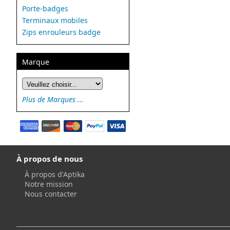
Porte-badges
Terminaux mobiles
Zips enrouleurs badge
Marque
Plus de Marques ...
À propos de nous
À propos d'Aptika
Notre mission
Nous contacter