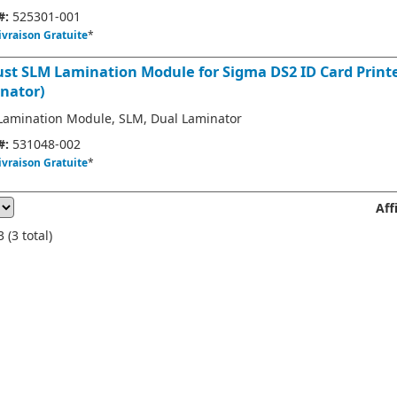
#:
525301-001
ivraison Gratuite
*
ust SLM Lamination Module for Sigma DS2 ID Card Print
nator)
Lamination Module, SLM, Dual Laminator
#:
531048-002
ivraison Gratuite
*
Aff
 (3 total)